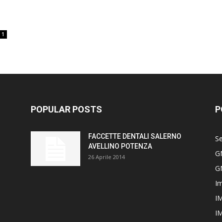
1
POPULAR POSTS
P
FACCETTE DENTALI SALERNO
Se
AVELLINO POTENZA
G
26 Aprile 2014
G
Im
I
I